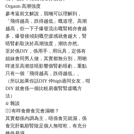
Orgasm 高潮強度
參考返前文解說，我哋可以理解到，
「飛得越高，跌得越低」嘅道理。高潮
越高，佢一下子爆發流出嘅腎精亦會越
多，爆發後傾刻嘅空虛感就會越大，腎
唔腎虧取決於高潮強度，潮吹亦然。
至於係DIY，係用手，用玩具，定係有
姐妹會同男人做，其實都無分別，用啲
咩達至高潮並唔影響個腎虧唔虧，重點
只有一個「飛得越高，跌得越低」。
（所以如果你話DIY 仲high過同女友，咁
DIY 就會係一個比較易傷腎腎虛嘅方
法）
4/ 雜談
☝🏼有咩食療食完會濕啲？
其實都係內調為主，唔係食完就濕，係
食完肝氣順腎陰足個人無咁乾，有充分
條件易濕。