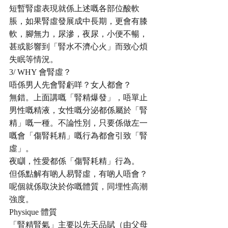
短暫腎虛表現就係上述嘅各部位酸軟
脹，如果腎虛發展成中長期，更會有膝
軟，腳無力，尿滲，夜尿，小便不暢，
甚或影響到「腎水不濟心火」而致心煩
失眠等情況。
3/ WHY 會腎虛？
唔係男人先會腎虧咩？女人都會？
無錯。上面講嘅「腎精爆發」，唔單止
男性嘅精液，女性嘅分泌都係屬於「腎
精」嘅一種。不論性別，只要係做左一
嘅會「傷腎耗精」嘅行為都會引致「腎
虛」。
夜瞓，性愛都係「傷腎耗精」行為。
但係點解有啲人易腎虛，有啲人唔會？
呢個就係取決於你嘅體質，同埋性高潮
強度。
Physique 體質
「腎精腎氣」主要以先天品賦（由父母