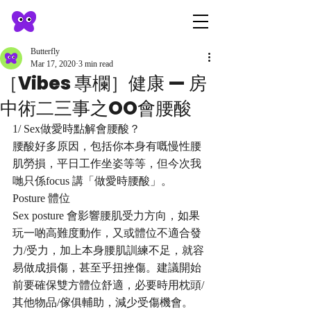
Butterfly
Mar 17, 2020
3 min read
［Vibes 專欄］健康 — 房
中術二三事之OO會腰酸
1/ Sex做愛時點解會腰酸？
腰酸好多原因，包括你本身有嘅慢性腰
肌勞損，平日工作坐姿等等，但今次我
哋只係focus 講「做愛時腰酸」。
Posture 體位
Sex posture 會影響腰肌受力方向，如果
玩一啲高難度動作，又或體位不適合發
力/受力，加上本身腰肌訓練不足，就容
易做成損傷，甚至乎扭挫傷。建議開始
前要確保雙方體位舒適，必要時用枕頭/
其他物品/傢俱輔助，減少受傷機會。