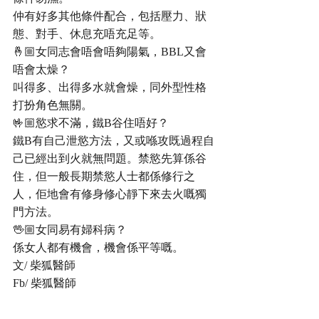
仲有好多其他條件配合，包括壓力、狀
態、對手、休息充唔充足等。
🤞🏼女同志會唔會唔夠陽氣，BBL又會
唔會太燥？
叫得多、出得多水就會燥，同外型性格
打扮角色無關。
🤟🏼慾求不滿，鐵B谷住唔好？
鐵B有自己泄慾方法，又或喺攻既過程自
己已經出到火就無問題。禁慾先算係谷
住，但一般長期禁慾人士都係修行之
人，佢地會有修身修心靜下來去火嘅獨
門方法。
🖖🏼女同易有婦科病？
係女人都有機會，機會係平等嘅。
文/ 柴狐醫師
Fb/ 柴狐醫師
Ig/ chaiwuec