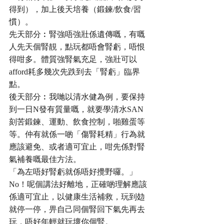
得到），加上後天培養（鍛鍊/飲食/習
慣）。
先天部分︰腎強唔強壯係遺傳嘅，有嘅
人先天個腎靚，點玩都唔會腎虧，唔恨
得咁多。體質強腎氣充足，強壯可以
afford耗多幾次先跌到去「腎虧」臨界
點。
後天部分︰我哋以清水健為例，要保持
到一日N發有質量嘅，就要學清水SAN
刻苦鍛鍊、運動、飲食控制，啪雞蛋等
等。仲有就係一啲「傷腎耗精」行為就
應該避免、或者適可宜止，咁先係對腎
氣補養嘅最佳方法。
「為左唔好腎虧就係唔好攪野囉。」
No！呢個講法好離地，正確啲理解應該
係適可宜止，以健康生活補救，玩到攰
就停一停，畀自己同個腎回下氣先再去
玩，唔好年輕就玩壞你個腎。