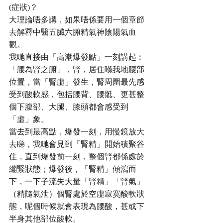
(症狀)？
大理論唔多講，如果唔係要用一個章節
去解釋中醫五臟六腑精氣神陰陽氣血
觀。
我哋直接由「高潮爆發點」一刻講起︰
「腰為腎之腑」，腎，居住喺我地腰部
位置，當「腎虛」發生，腎周圍最先感
受到酸軟感，包括腰背、腰骶、更甚整
個下腹部、大腿、膝頭都會感受到
「虛」象。
當去到最高點，爆發一刻，用慢鏡放大
去睇，我哋會見到「腎精」開始積聚谷
住，直到爆發前一刻，整個腎都係處於
繃緊狀態；爆發後，「腎精」傾瀉而
下，一下子流失大量「腎精」「腎氣」
（精隨氣泄）個腎處於空虛寂寞酸軟狀
態，呢個時候就會表現為腰酸，甚或下
半身其他部位酸軟。