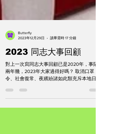
Butterfly
2023年12月29日
讀畢需時 17 分鐘
2023 同志大事回顧
對上一次寫同志大事回顧已是2020年，事隔
兩年幾，2023年大家過得好嗎？ 取消口罩
令、社會復常、夜繽紛諸如此類充斥本地日常
新聞。關於香港LGBTQ的大小事爬梳下來原
來也不少，如同志婚權案、跨性別換證案、同
志居屋公屋案、同志親權案等皆有喜訊；亦多
了對打破性別定形和關注拗直治...