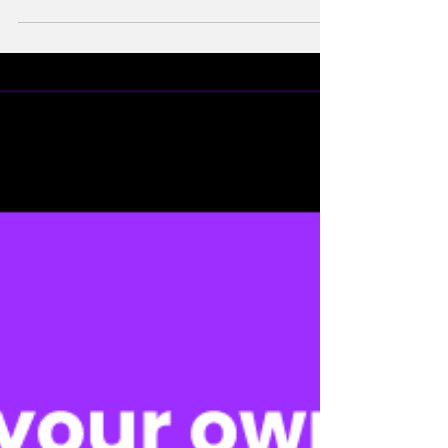
協，喜歡靚女，或者對於職業、生活品味都會
有要求。有時候聽朋友分享，甚至因為對方沒
有車接送她，就覺得不夠好。...