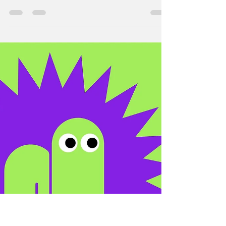
事先張揚之四月大革新 (四） 不經不覺踏入三
月份。Butterfly 團隊正為新版密鑼緊鼓，希望
四月份能順利上線！ 總編輯捱通宵把審閱中
英版面🙏🙏🙏（係呀，我地會有英文版！)，
工程浩大，她戲說「做到怕左Butterfly」。 總
編輯不用怕啊！新Butterfly...