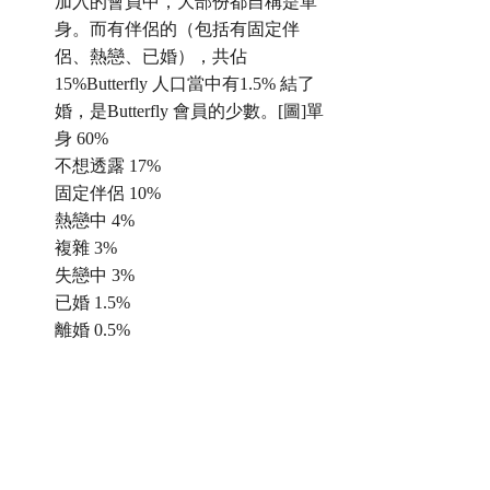
加入的會員中，大部份都自稱是單
身。而有伴侶的（包括有固定伴
侶、熱戀、已婚），共佔
15%Butterfly 人口當中有1.5% 結了
婚，是Butterfly 會員的少數。[圖]單
身 60%
不想透露 17%
固定伴侶 10%
熱戀中 4%
複雜 3%
失戀中 3%
已婚 1.5%
離婚 0.5%