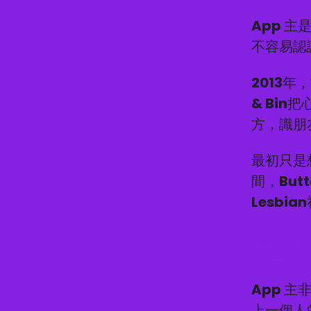
App 主
不容易認
2013年，
& Bin
方，識朋
最初只是
間，But
Lesbi
點解叫做 B
App 主
上一個人