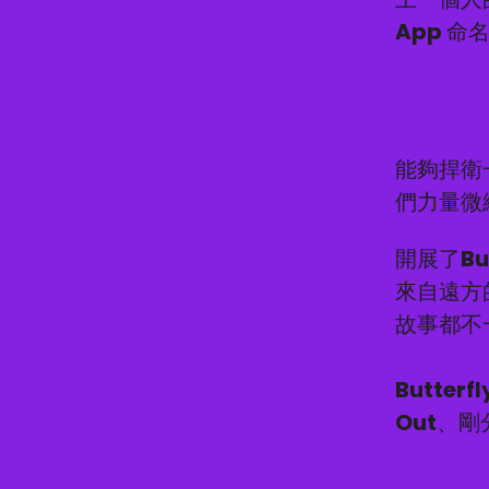
App 命名
蝴蝶的夢
能夠捍衛
們力量微
開展了Bu
來自遠方的
故事都不
Butte
Out、