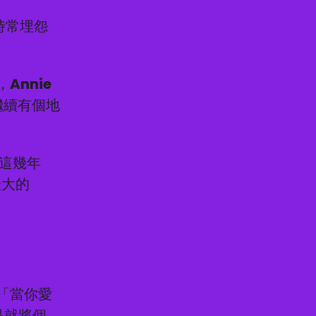
，時常埋怨
，Annie
家繼續有個地
這幾年
最大的
句「當你愛
是就將個