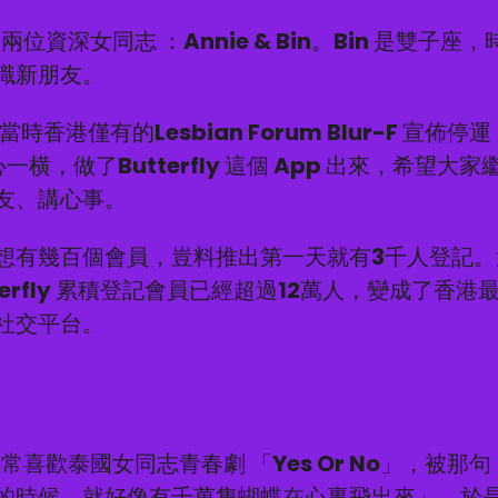
是兩位資深女同志 ：Annie & Bin。Bin 是雙子座
識新朋友。
當時香港僅有的Lesbian Forum Blur-F 宣佈停運
把心一横，做了Butterfly 這個 App 出來，希望大
友、講心事。
想有幾百個會員，豈料推出第一天就有3千人登記。
terfly 累積登記會員已經超過12萬人，變成了香港
an社交平台。
utterfly?
非常喜歡泰國女同志青春劇 「Yes Or No」，被那
的時候，就好像有千萬隻蝴蝶在心裏飛出來」。於