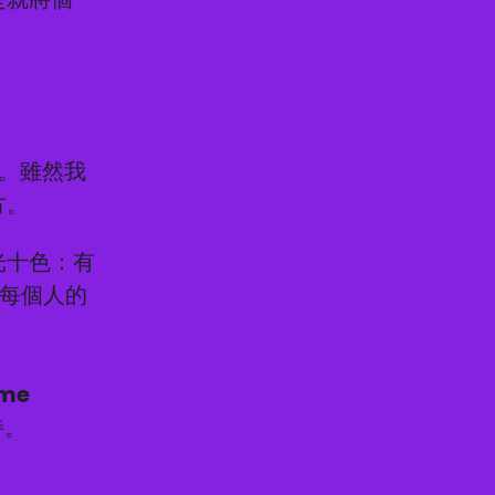
幸。雖然我
方。
五光十色：有
.每個人的
me
持。