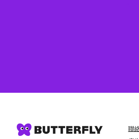
Be us, B
聯